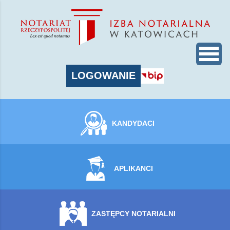
LOGOWANIE
KANDYDACI
APLIKANCI
ZASTĘPCY NOTARIALNI