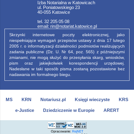
Izba Notarialna w Katowicach
ul. Poniatowskiego 23
40-055 Katowice
tel. 32 205 05 08
email: rin@notariat.katowice.pl
Skrzynki internetowe poczty elektronicznej, jako
niespełniające wymagań przepisów ustawy z dnia 17 lutego
2005 r. o informatyzacji działalności podmiotów realizujących
zadania publiczne (Dz. U. Nr 64, poz. 565) z późniejszymi
zmianami, nie mogą służyć do przesyłania skarg, wniosków,
pism oraz jakiejkolwiek korespondencji urzędowej.
Nadesłane w taki sposób pisma zostaną pozostawione bez
nadawania im formalnego biegu.
MS
KRN
Notariusz.pl
Księgi wieczyste
KRS
e-Justice
Dziedziczenie w Europie
ARERT
Opracowanie:
RejNET