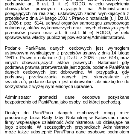
podstawie art. 6 ust. 1 lit. c) RODO, w celu wypełnienia
obowiązków prawnych ciążących na Administratorze
polegających na realizacji ustawowych zadań wynikających z
przepisów z dnia 14 lutego 1991 r. Prawo o notariacie (t. j. Dz.U.
z 2026 r. poz. 614), uchwał organów samorządu zawodowego
notariuszy, aktów wykonawczych oraz innych obowiązujących
przepisów prawa oraz art. 6 ust.1 lit e) RODO, w celu
sprawowania władzy publicznej powierzonej Administratorowi.
Podanie Pani/Pana danych osobowych jest wymogiem
ustawowym wynikającym z przepisów ustawy z dnia 14 lutego
1991 r. Prawo o notariacie (t. j. Dz.U. z 2026 r. poz. 614), oraz
innych obowiązujących aktów prawnych. Natomiast gdy
podstawą prawną przetwarzania jest zgoda, podanie Pani/Pana
danych osobowych jest dobrowolne. W przypadku, gdy
podstawą przetwarzania danych jest skorzystanie ze
świadczeń, podanie danych jest dobrowolne, ale niezbędne do
korzystania z wyżej wymienionych uprawień.
Administrator gromadzi dane osobowe pozyskane
bezpośrednio od Pani/Pana jako osoby, od której pochodzą.
Dostęp do Pani/Pana danych osobowych mogą mieć
pracownicy biura Rady Izby Notarialnej w Katowicach oraz
firmy wspierające działalność Administratora lub działające na
jego zlecenie. W szczególnych przypadkach Administrator
może także udostępnić Pani/Pana dane osobowe podmiotom