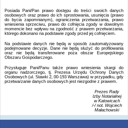
Posiada Pani/Pan prawo dostępu do treści swoich danych
osobowych oraz prawo do ich sprostowania, usunięcia (prawo
do bycia zapomnianym), ograniczenia przetwarzania, prawo
wniesienia sprzeciwu, prawo do cofnięcia zgody w dowolnym
momencie bez wpływu na zgodność z prawem przetwarzania,
którego dokonano na podstawie zgody przed jej cofnięciem.
Na podstawie danych nie będą w sposób zautomatyzowany
podejmowane decyzje. Dane nie będą służyć do profilowania
oraz nie będą transferowane poza obszar Europejskiego
Obszaru Gospodarczego.
Przysługuje Pani/Panu także prawo wniesienia skargi do
organu nadzorczego, tj. Prezesa Urzędu Ochrony Danych
Osobowych (ul. Stawki 2, 00-193 Warszawa) w przypadku, gdy
przetwarzanie danych osobowych jest niezgodne z prawem.
Prezes Rady
Izby Notarialnej
w Katowicach
/-/ not. Wojciech
Małachowski