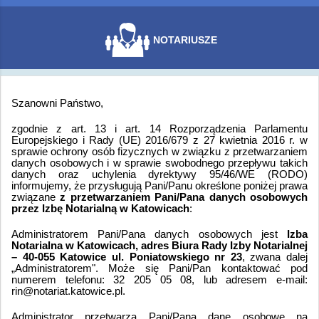
NOTARIUSZE
Szanowni Państwo,
zgodnie z art. 13 i art. 14 Rozporządzenia Parlamentu
Europejskiego i Rady (UE) 2016/679 z 27 kwietnia 2016 r. w
sprawie ochrony osób fizycznych w związku z przetwarzaniem
danych osobowych i w sprawie swobodnego przepływu takich
danych oraz uchylenia dyrektywy 95/46/WE (RODO)
informujemy, że przysługują Pani/Panu określone poniżej prawa
związane
z przetwarzaniem Pani/Pana danych osobowych
przez Izbę Notarialną w Katowicach
:
Administratorem Pani/Pana danych osobowych jest
Izba
Notarialna w Katowicach, adres Biura Rady Izby Notarialnej
– 40-055 Katowice ul. Poniatowskiego nr 23
, zwana dalej
„Administratorem". Może się Pani/Pan kontaktować pod
numerem telefonu: 32 205 05 08, lub adresem e-mail:
rin@notariat.katowice.pl.
Administrator przetwarza Pani/Pana dane osobowe na