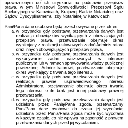
upoważnionym do ich uzyskania na podstawie przepisów
prawa, w tym Ministrowi Sprawiedliwości, Prezesowi Sądu
Apelacyjnego w Katowicach, Krajowej Radzie Notarialnej oraz
Sądowi Dyscyplinarnemu Izby Notarialnej w Katowicach.
Pani/Pana dane osobowe będą przechowywane przez okres:
w przypadku gdy podstawą przetwarzania danych jest
realizacja obowiązków wynikających z obowiązujących
przepisów prawa, przetwarzanie obejmuje okres
wynikający z realizacji ustawowych zadań Administratora
oraz innych obowiązujących przepisów prawa,
w przypadku gdy podstawą przetwarzania danych jest
wykonywanie zadań realizowanych w interesie
publicznym lub w ramach sprawowania władzy publicznej
powierzonej Administratorowi, przetwarzanie obejmuje
okres wynikający z trwania tego interesu,
w przypadku gdy podstawą przetwarzania danych jest
realizacja prawnie usprawiedliwionego interesu
Administratora, przetwarzanie obejmuje okres trwania
tego interesu, o ile brak jest innej podstawy prawnej
przetwarzania,
w przypadku gdy podstawą przetwarzania danych jest
udzielona przez Panią/Pana zgoda, przetwarzamy
Pani/Pana dane osobowe do czasu jej wycofania;
udzielona przez Panią/Pana zgoda może być wycofana
w każdym czasie, co nie wpływa na zgodność z prawem
przetwarzania danych przed jej wycofaniem.